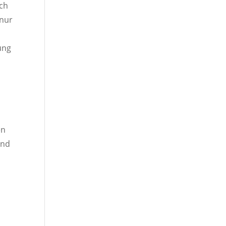
ich
 nur
ung
en
end