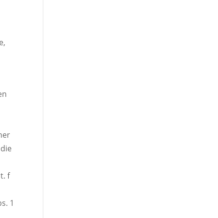
e,
en
her
 die
. f
s. 1