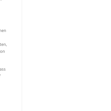
chen
ten,
son
dass
f