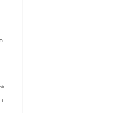
g
em
.
wir
nd